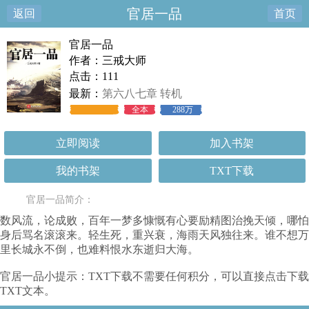
官居一品
返回
首页
官居一品
作者：三戒大师
点击：111
最新：
第六八七章 转机
全本
288万
立即阅读
加入书架
我的书架
TXT下载
官居一品简介：
数风流，论成败，百年一梦多慷慨有心要励精图治挽天倾，哪怕
身后骂名滚滚来。轻生死，重兴衰，海雨天风独往来。谁不想万
里长城永不倒，也难料恨水东逝归大海。
官居一品小提示：TXT下载不需要任何积分，可以直接点击下载
TXT文本。