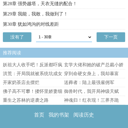
第28章 强势越塔，天衣无缝的配合！
第29章 我能，我敢，我做到了！
第30章 犹如鸿沟的对线差距
没有了
下一页
推荐阅读
妖祖大人收手吧！反派都吓疯
玄学大佬和她的破产总裁小娇
了！
夫
洪荒：开局我就被系统坑成女
穿到命硬女身上，我却暴富
的
了！
开家奶茶店去摆烂
送葬者：陆上最强雇佣军
佛子高不可攀！搂怀里娇妻细
御兽时代，我开局神级天赋
腰亲
重生之苏林的逆袭之路
神魂归！红衣现！三界齐跪
服！
首页
我的书架
阅读历史