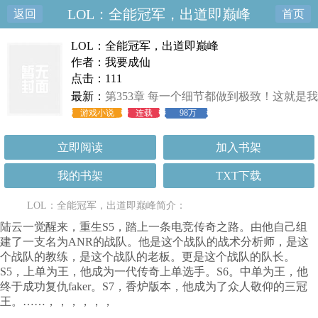
LOL：全能冠军，出道即巅峰
返回
首页
LOL：全能冠军，出道即巅峰
作者：我要成仙
点击：111
最新：
第353章 每一个细节都做到极致！这就是我
们ANR对于冠军的渴望！
游戏小说
连载
98万
立即阅读
加入书架
我的书架
TXT下载
LOL：全能冠军，出道即巅峰简介：
陆云一觉醒来，重生S5，踏上一条电竞传奇之路。由他自己组
建了一支名为ANR的战队。他是这个战队的战术分析师，是这
个战队的教练，是这个战队的老板。更是这个战队的队长。
S5，上单为王，他成为一代传奇上单选手。S6。中单为王，他
终于成功复仇faker。S7，香炉版本，他成为了众人敬仰的三冠
王。……，，，，，，