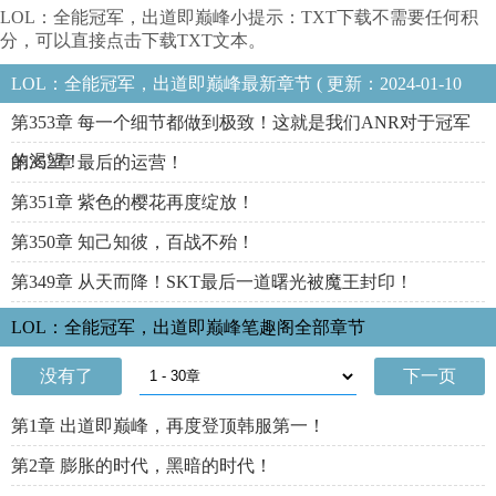
LOL：全能冠军，出道即巅峰小提示：TXT下载不需要任何积
分，可以直接点击下载TXT文本。
LOL：全能冠军，出道即巅峰最新章节 ( 更新：2024-01-10
06:52:30 )
第353章 每一个细节都做到极致！这就是我们ANR对于冠军
的渴望！
第352章 最后的运营！
第351章 紫色的樱花再度绽放！
第350章 知己知彼，百战不殆！
第349章 从天而降！SKT最后一道曙光被魔王封印！
LOL：全能冠军，出道即巅峰笔趣阁全部章节
没有了
下一页
第1章 出道即巅峰，再度登顶韩服第一！
第2章 膨胀的时代，黑暗的时代！