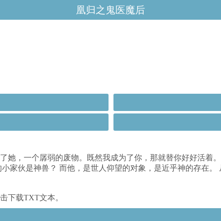
凰归之鬼医魔后
了她，一个孱弱的废物。既然我成为了你，那就替你好好活着。 
的小家伙是神兽？ 而他，是世人仰望的对象，是近乎神的存在。
击下载TXT文本。