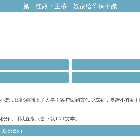
第一红娘：王爷，奴家给你保个媒
却不想，因此她摊上了大事！客户回到古代变成猪，要给小香猪
积分，可以直接点击下载TXT文本。
56:55 )