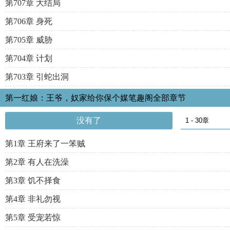
第707章 大结局
第706章 身死
第705章 威胁
第704章 计划
第703章 引蛇出洞
第一红娘：王爷，奴家给你保个媒笔趣阁全部章节
没有了
第1章 王府来了一笨贼
第2章 有人在洗澡
第3章 饥不择食
第4章 非礼勿视
第5章 受宠若惊