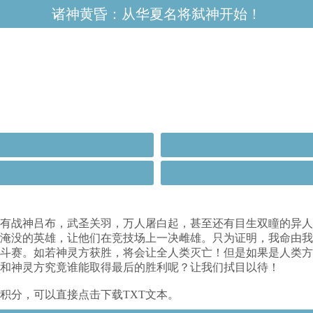
诸神黄昏：从华夏名将弑神开始！
有战神吕布，武圣关羽，万人屠白起，甚至还有目生双瞳的异人
淹没的英雄，让他们在竞技场上一决雌雄。只为证明，我命由我
挑格斗赛。如若神灵方获胜，将会让全人类灭亡！但是如果是人类
和神灵方究竟谁能取得最后的胜利呢？让我们拭目以待！
积分，可以直接点击下载TXT文本。