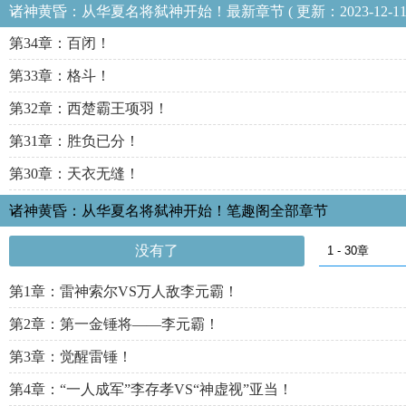
诸神黄昏：从华夏名将弑神开始！最新章节 ( 更新：2023-12-11 07:
第34章：百闭！
第33章：格斗！
第32章：西楚霸王项羽！
第31章：胜负已分！
第30章：天衣无缝！
诸神黄昏：从华夏名将弑神开始！笔趣阁全部章节
没有了
第1章：雷神索尔VS万人敌李元霸！
第2章：第一金锤将——李元霸！
第3章：觉醒雷锤！
第4章：“一人成军”李存孝VS“神虚视”亚当！