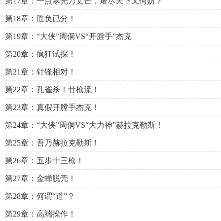
第17章：一点寒光万丈芒，屠尽天下又何妨？
第18章：胜负已分！
第19章：“大侠”周侗VS“开膛手”杰克
第20章：疯狂试探！
第21章：针锋相对！
第22章：孔雀杀！廿枪流！
第23章：真假开膛手杰克！
第24章：“大侠”周侗VS“大力神”赫拉克勒斯！
第25章：吾乃赫拉克勒斯！
第26章：五步十三枪！
第27章：金蝉脱壳！
第28章：何谓“道”？
第29章：高端操作！