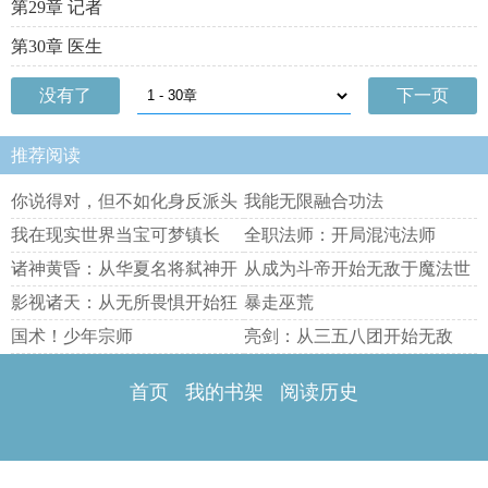
第29章 记者
第30章 医生
没有了
下一页
推荐阅读
你说得对，但不如化身反派头
我能无限融合功法
子
我在现实世界当宝可梦镇长
全职法师：开局混沌法师
诸神黄昏：从华夏名将弑神开
从成为斗帝开始无敌于魔法世
始！
界
影视诸天：从无所畏惧开始狂
暴走巫荒
飙
国术！少年宗师
亮剑：从三五八团开始无敌
首页
我的书架
阅读历史