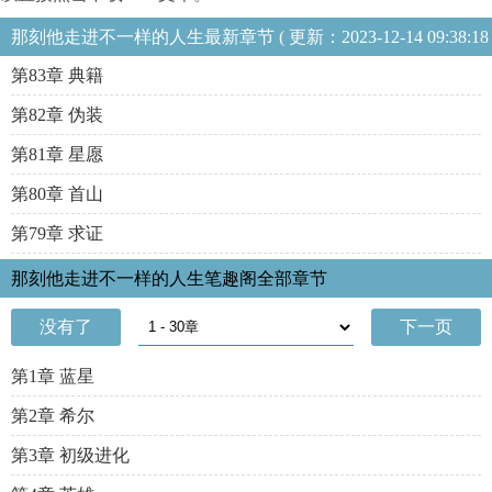
那刻他走进不一样的人生最新章节 ( 更新：2023-12-14 09:38:18
)
第83章 典籍
第82章 伪装
第81章 星愿
第80章 首山
第79章 求证
那刻他走进不一样的人生笔趣阁全部章节
没有了
下一页
第1章 蓝星
第2章 希尔
第3章 初级进化